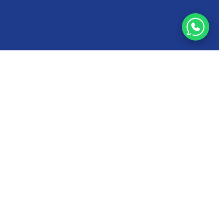
Crie um
Time Híbrido:
70% IA
+
30% Humano
Comece a escalar com baixo custo e alta
lucratividade