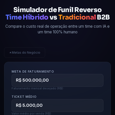
Simulador de Funil Reverso
Time Híbrido
vs
Tradicional
B2B
Compare o custo real de operação entre um time com IA e
um time 100% humano
Metas do Negócio
▼
META DE FATURAMENTO
Faturamento mensal desejado (R$)
TICKET MÉDIO
Valor médio por venda (R$)