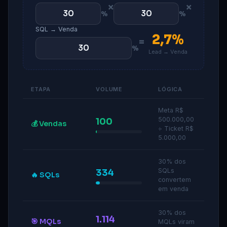
×
×
%
%
SQL → Venda
2,7%
=
%
Lead → Venda
ETAPA
VOLUME
LÓGICA
Meta R$
500.000,00
100
💰 Vendas
÷ Ticket R$
5.000,00
30% dos
SQLs
334
🔥 SQLs
convertem
em venda
30% dos
1.114
🎯 MQLs
MQLs viram