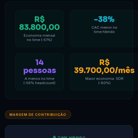
R$
-38%
83.800,00
CAC menor no
time híbrido
Economia mensal
no time (-51%)
14
R$
pessoas
39.700,00/mês
A menos no time
Maior economia: SDR
(-56% headcount)
(-80%)
MARGEM DE CONTRIBUIÇÃO
🤖 TIME HÍBRIDO