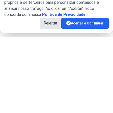
próprios e de terceiros para personalizar conteúdos e
analisar nosso tráfego.
Ao clicar em "Aceitar", você
concorda com nossa
Política de Privacidade
.
Rejeitar
Aceitar e Continuar
Sobre a
SellFlux
Somos uma empresa de tecnologia dedicada a
revolucionar o mercado através da inovação e
excelência