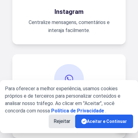
Instagram
Centralize mensagens, comentários e
interaja facilmente.
Para oferecer a melhor experiência, usamos cookies
próprios e de terceiros para personalizar conteúdos e
analisar nosso tráfego.
Ao clicar em "Aceitar", você
Whatsapp
concorda com nossa
Política de Privacidade
.
Automatize e gerencie o atendimento pelo
Rejeitar
Aceitar e Continuar
WhatsApp.