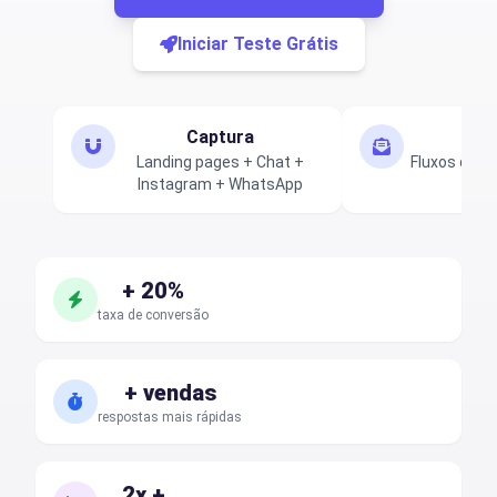
Iniciar Teste Grátis
Captura
Nu
Landing pages + Chat +
Fluxos de e
Instagram + WhatsApp
c
+ 20%
taxa de conversão
+ vendas
respostas mais rápidas
2x +