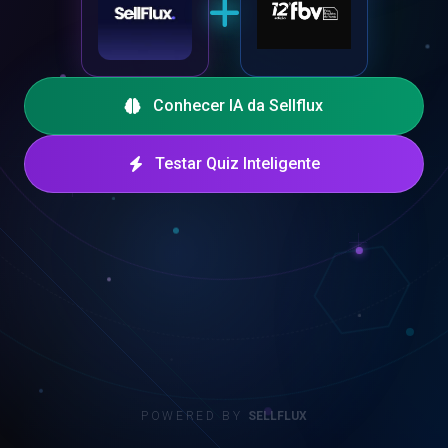
Conhecer IA da Sellflux
Testar Quiz Inteligente
POWERED BY
SELLFLUX